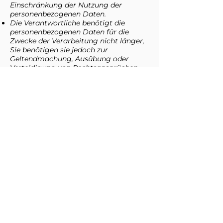
Einschränkung der Nutzung der
personenbezogenen Daten.
Die Verantwortliche benötigt die
personenbezogenen Daten für die
Zwecke der Verarbeitung nicht länger,
Sie benötigen sie jedoch zur
Geltendmachung, Ausübung oder
Verteidigung von Rechtsansprüchen.
Sie haben Widerspruch gemäß Art 21
Abs 1 DSGVO eingelegt, solange noch
nicht feststeht, ob die berechtigten
Gründe der Verantwortlichen
gegenüber Ihren überwiegen.
Sofern Sie eine Einschränkung der
Verarbeitung erwirkt haben, werden Sie
von der Verantwortlichen unterrichtet,
bevor die Einschränkung aufgehoben
wird.
11. Mitteilungspflicht bei Berichtigung,
Löschung oder Einschränkung
Die Verantwortliche teilt allen
Empfänger*innen, denen
personenbezogene Daten offengelegt
wurden, jede Berichtigung oder